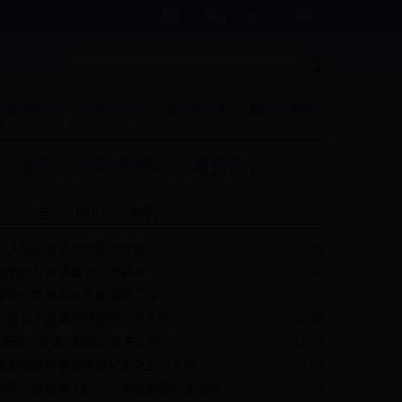
走进朝天
信息公开
办事服务
公众参与
七届区人民政府第23次常务会议...
广元
四川
中国
区人民政府第23次常务会议召开
12-29
调研脱贫攻坚督导工作情况
01-02
银暗访督导全区脱贫攻坚工作
12-31
到花石乡督导调研脱贫攻坚工作
12-30
“新闻大讲堂” 资深记者来支招
12-29
敏到我区检查指导煤矿安全生产工作
12-29
积极安排部署全区2018年红盾春雷专项执...
12-29