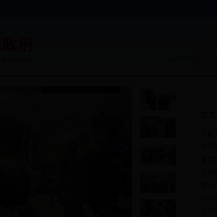
网站首页
朝天
七届
梁黎
蔡邦
梁黎
朝天
刘少
我区