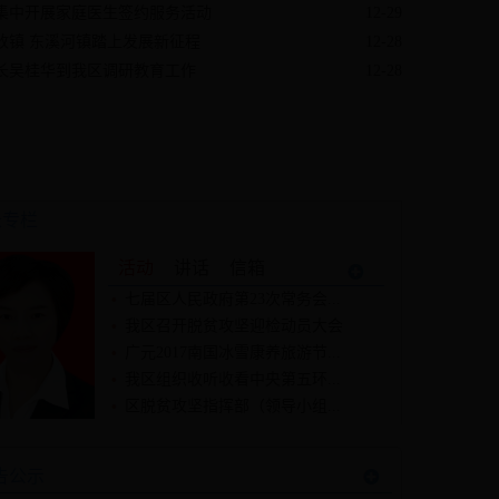
集中开展家庭医生签约服务活动
12-29
改镇 东溪河镇踏上发展新征程
12-28
长吴桂华到我区调研教育工作
12-28
长专栏
活动
讲话
信箱
七届区人民政府第23次常务会...
我区召开脱贫攻坚迎检动员大会
广元2017南国冰雪康养旅游节...
我区组织收听收看中央第五环...
区脱贫攻坚指挥部（领导小组...
告公示