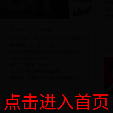
我区
撤乡
副市
部门动态
乡镇动态
区文广新局：三举措抓实元旦期间文化领域安全工作
明月峡“稳、准、狠” 实力迎元旦
区
我区积极安排部署全区2018年红盾春雷专项执法...
水磨沟：靓丽新装迎新年
我区“五举措”推进核桃冬管
区司法局全力维护妇女儿童权益
区经信局：“四措并举”决战冲刺全年目标任务
点击进入首页
常务会议
政务要闻
部门动态
人事招考
规划计划
统计数据
公