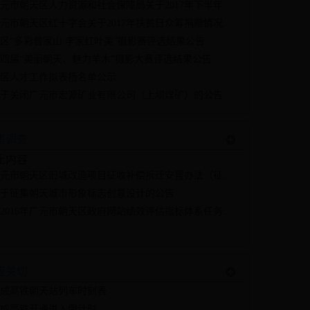
元市朝天区人力资源和社会保障局关于2017年下半年...
元市朝天区红十字会关于2017年扶贫日众筹捐赠情况...
区“多彩曾家山 李家红叶美”摄影赛评选结果公告
四届“美丽朝天、魅力羊木”摄影大赛评选结果公告
区人才工作拟表扬名单公示
于关闭广元市宏源矿业有限公司（上坝煤矿）的公告
集调查
无内容
元市朝天区旧城改造项目征收补偿拆迁安置办法（征...
于征集朝天城市形象标志创意设计的公告
2016年广元市朝天区政府网站绩效评估指标体系任务...
应关切
成高铁朝天站列车时刻表
成高铁开通进入倒计时