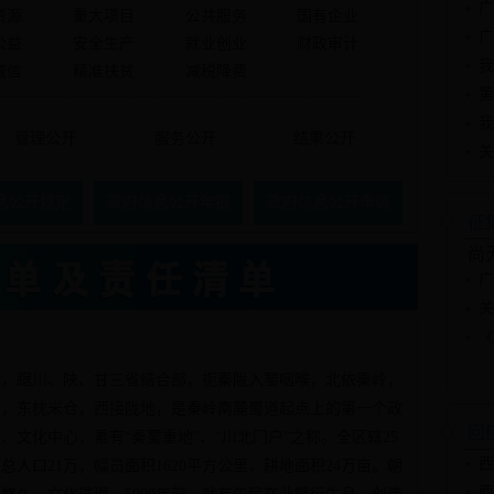
广
资源
重大项目
公共服务
国有企业
广
公益
安全生产
就业创业
财政审计
我
诚信
精准扶贫
减税降费
第
我
管理公开
服务公开
结果公开
关
息公开规定
政府信息公开年报
政府信息公开申请
征
尚
广
关
《
踞川、陕、甘三省结合部，扼秦陇入蜀咽喉，北依秦岭，
蜀
，东枕米仓，西接陇地，是秦岭南麓蜀道起点上的第一个政
回
、文化中心，素有“秦蜀重地”、“川北门户”之称。全区辖25
西
总人口21万，幅员面积1620平方公里，耕地面积24万亩。朝
西