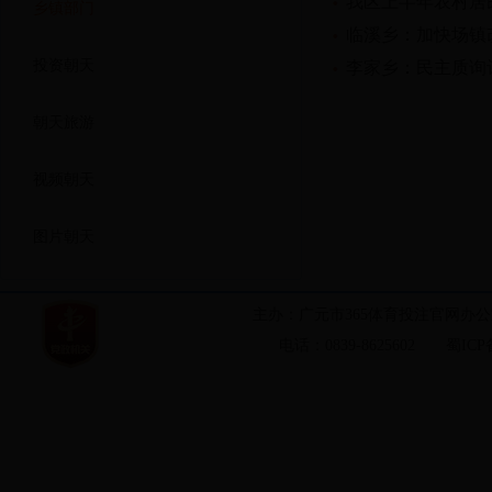
我区上半年农村居
乡镇部门
临溪乡：加快场镇
投资朝天
李家乡：民主质询
朝天旅游
视频朝天
图片朝天
主办：广元市365体育投注官网办
电话：0839-8625602
蜀ICP备