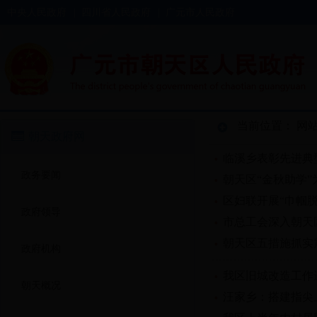
中央人民政府
|
四川省人民政府
|
广元市人民政府
当前位置：
网
朝天政府网
临溪乡表彰先进典
政务要闻
朝天区“金秋助学”
区妇联开展“巾帼脱
政府领导
市总工会深入朝天
朝天区五措施抓实
政府机构
我区旧城改造工作
朝天概况
汪家乡：搭建指尖上